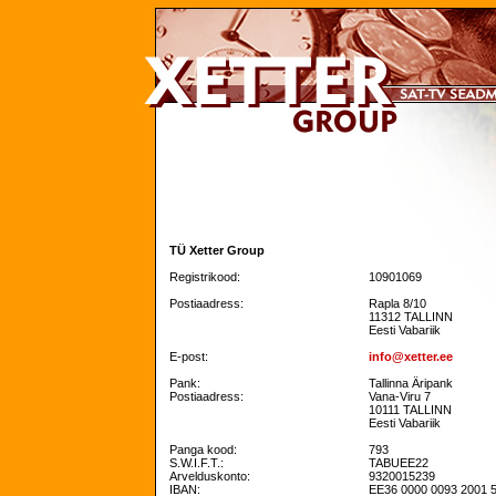
TÜ Xetter Group
Registrikood:
10901069
Postiaadress:
Rapla 8/10
11312 TALLINN
Eesti Vabariik
E-post:
info@xetter.ee
Pank:
Tallinna Äripank
Postiaadress:
Vana-Viru 7
10111 TALLINN
Eesti Vabariik
Panga kood:
793
S.W.I.F.T.:
TABUEE22
Arvelduskonto:
9320015239
IBAN:
EE36 0000 0093 2001 