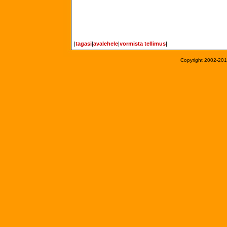
|
tagasi
|
avalehele
|
vormista tellimus
|
Copyright 2002-2013